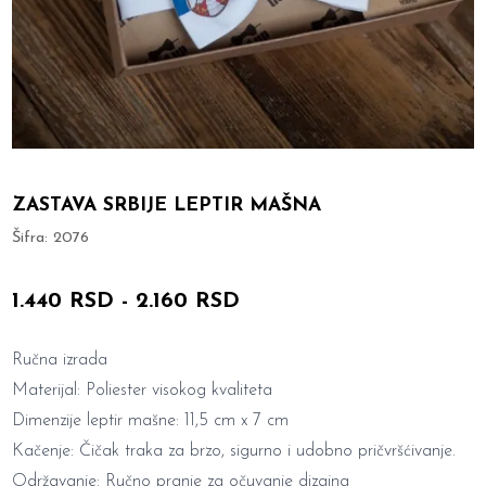
ZASTAVA SRBIJE LEPTIR MAŠNA
Šifra:
2076
1.440 RSD
-
2.160 RSD
Ručna izrada
Materijal: Poliester visokog kvaliteta
Dimenzije leptir mašne: 11,5 cm x 7 cm
Kačenje: Čičak traka za brzo, sigurno i udobno pričvršćivanje.
Održavanje: Ručno pranje za očuvanje dizajna