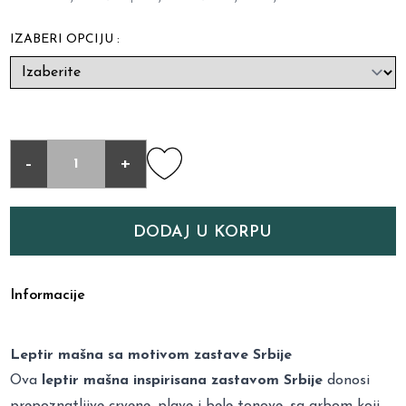
IZABERI OPCIJU :
-
+
DODAJ U KORPU
Informacije
Leptir mašna sa motivom zastave Srbije
Ova
leptir mašna inspirisana zastavom Srbije
donosi
prepoznatljive crvene, plave i bele tonove, sa grbom koji