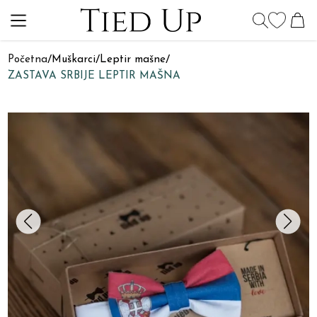
Početna
/
Muškarci
/
Leptir mašne
/
ZASTAVA SRBIJE LEPTIR MAŠNA