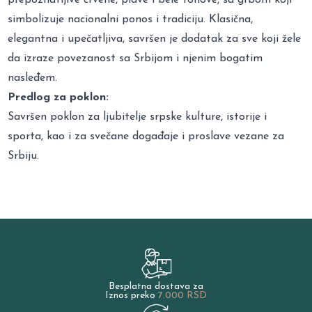
simbolizuje nacionalni ponos i tradiciju. Klasična,
elegantna i upečatljiva, savršen je dodatak za sve koji žele
da izraze povezanost sa Srbijom i njenim bogatim
nasleđem.
Predlog za poklon:
Savršen poklon za ljubitelje srpske kulture, istorije i
sporta, kao i za svečane događaje i proslave vezane za
Srbiju.
Besplatna dostava za
Iznos preko
7.000 RSD