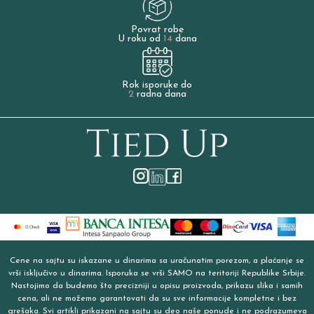
Povrat robe
U roku od
14
dana
Rok isporuke do
2
radna dana
Cene na sajtu su iskazane u dinarima sa uračunatim porezom, a plaćanje se
vrši isključivo u dinarima. Isporuka se vrši SAMO na teritoriji Republike Srbije.
Nastojimo da budemo što precizniji u opisu proizvoda, prikazu slika i samih
cena, ali ne možemo garantovati da su sve informacije kompletne i bez
grešaka. Svi artikli prikazani na sajtu su deo naše ponude i ne podrazumeva