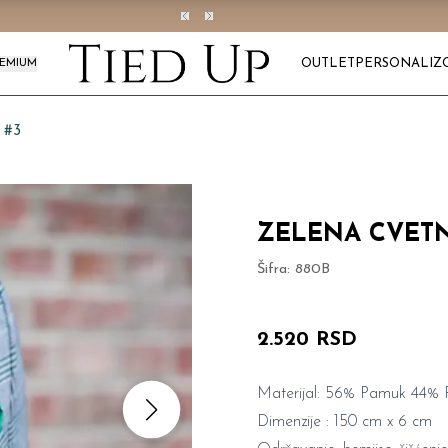
OUTLET
PERSONALIZ
REMIUM
 #3
ZELENA CVETN
Šifra:
880B
2.520 RSD
Materijal: 56% Pamuk 44% P
Dimenzije : 150 cm x 6 cm