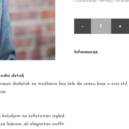
Održavanje: hemijso čišćenje
-
+
Informacije
odni detalj
vajući dodatak za muškarce koji žele da unesu boje u svoj stil
ja.
košuljom za sofisticiran izgled.
a ležeran, ali elegantan outfit.