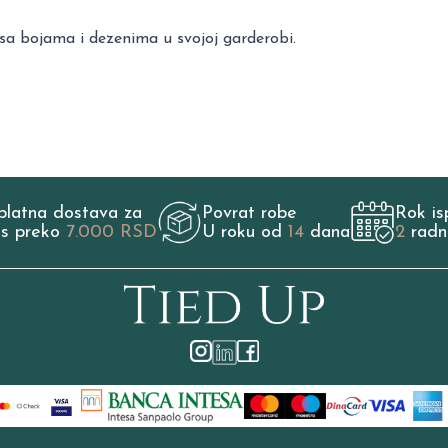
sa bojama i dezenima u svojoj garderobi.
platna dostava za
Povrat robe
Rok is
os preko
7.000 RSD
U roku od
14
dana
2
radn