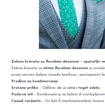
Zelena kravata sa floralnim dezenom – upečatljiv m
Zelena kravata sa
sitnim floralnim dezenom
je osveža
pruža savršen balans između komfora i postojanosti bo
Predlozi za kombinovanje:
Svečane prilike
– Odlično ide uz
siva i teget odela
.
Poslovni stil
– Kombinujte je sa belom ili svetloplavom 
Casual varijanta
– Uz bež ili maslinastozelene tonove z