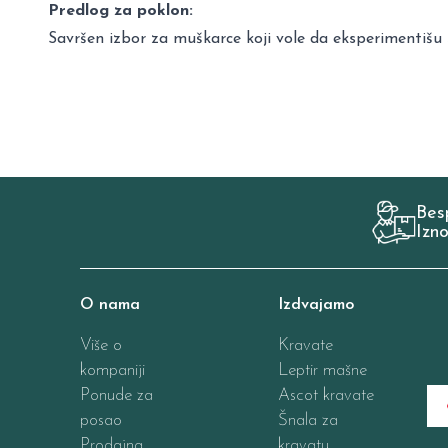
Predlog za poklon:
Savršen izbor za muškarce koji vole da eksperimentišu 
Bes
Izn
O nama
Izdvajamo
Više o
Kravate
kompaniji
Leptir mašne
Ponude za
Ascot kravate
posao
Šnala za
Prodajna
kravatu