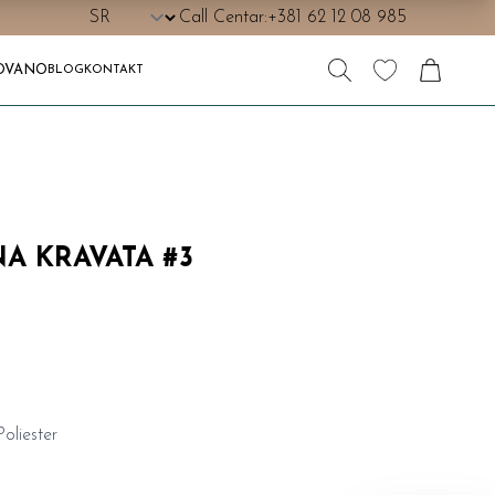
Call Centar:
+381 62 12 08 985
OVANO
BLOG
KONTAKT
A KRAVATA #3
oliester