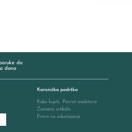
poruke do
a dana
Korisnička podrška
Kako kupiti,
Povrat sredstava
Zamena artikala
Pravo na odustajanje