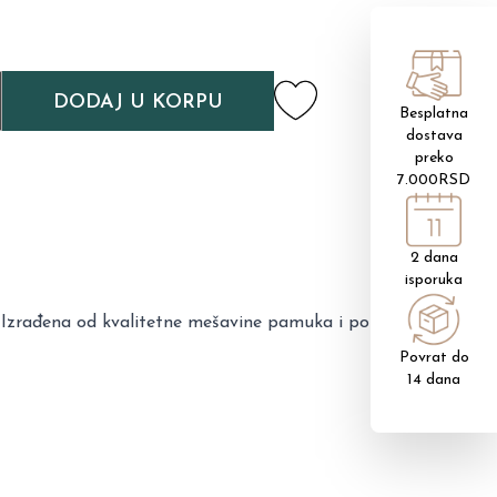
DODAJ U KORPU
Besplatna
dostava
preko
7.000RSD
2 dana
isporuka
. Izrađena od kvalitetne mešavine pamuka i poliestera,
Povrat do
14 dana