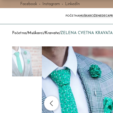
Facebook
-
Instagram
-
LinkedIn
POČETNA
MUŠKARCI
ŽENE
DECA
P
Početna
/
Muškarci
/
Kravate
/
ZELENA CVETNA KRAVATA