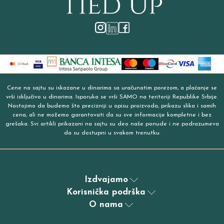
Cene na sajtu su iskazane u dinarima sa uračunatim porezom, a plaćanje se
vrši isključivo u dinarima. Isporuka se vrši SAMO na teritoriji Republike Srbije.
Nastojimo da budemo što precizniji u opisu proizvoda, prikazu slika i samih
cena, ali ne možemo garantovati da su sve informacije kompletne i bez
grešaka. Svi artikli prikazani na sajtu su deo naše ponude i ne podrazumeva
da su dostupni u svakom trenutku.
Izdvajamo
Korisnička podrška
O nama