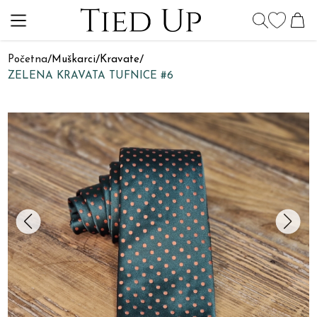
Početna
/
Muškarci
/
Kravate
/
ZELENA KRAVATA TUFNICE #6