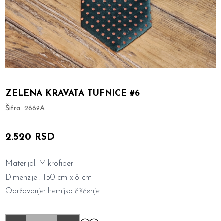
ZELENA KRAVATA TUFNICE #6
Šifra:
2669A
2.520 RSD
Materijal: Mikrofiber
Dimenzije : 150 cm x 8 cm
Održavanje: hemijso čišćenje