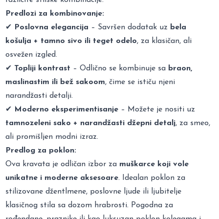
Predlozi za kombinovanje:
✔
Poslovna elegancija
– Savršen dodatak uz
bela
košulja + tamno sivo ili teget odelo
, za klasičan, ali
osvežen izgled.
✔
Topliji kontrast
– Odlično se kombinuje sa
braon,
maslinastim ili bež sakoom
, čime se ističu njeni
narandžasti detalji.
✔
Moderno eksperimentisanje
– Možete je nositi uz
tamnozeleni sako + narandžasti džepni detalj
, za smeo,
ali promišljen modni izraz.
Predlog za poklon:
Ova kravata je odličan izbor za
muškarce koji vole
unikatne i moderne aksesoare
. Idealan poklon za
stilizovane džentlmene, poslovne ljude ili ljubitelje
klasičnog stila sa dozom hrabrosti. Pogodna za
rođendane, praznike ili kao luksuzan poklon kolegama i