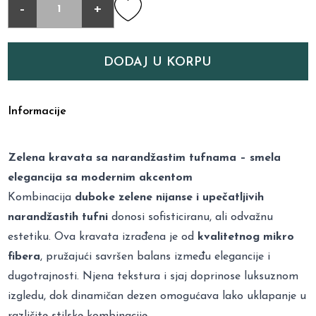
-
+
DODAJ U KORPU
Informacije
Zelena kravata sa narandžastim tufnama – smela
elegancija sa modernim akcentom
Kombinacija
duboke zelene nijanse i upečatljivih
narandžastih tufni
donosi sofisticiranu, ali odvažnu
estetiku. Ova kravata izrađena je od
kvalitetnog mikro
fibera
, pružajući savršen balans između elegancije i
dugotrajnosti. Njena tekstura i sjaj doprinose luksuznom
izgledu, dok dinamičan dezen omogućava lako uklapanje u
različite stilske kombinacije.