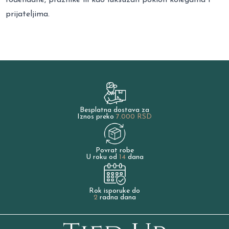
prijateljima.
Besplatna dostava za
Iznos preko
7.000 RSD
Povrat robe
U roku od
14
dana
Rok isporuke do
2
radna dana