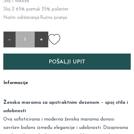
Sloj 1 viskoza
Sloj 2 65% pamuk 35% poliester
Način održavanja:Ručno pranja
-
+
POŠALJI UPIT
Informacije
Ženska marama sa apstraktnim dezenom – spoj stila i
udobnosti
Ova sofisticirana i moderna ženska marama donosi
savršen balans između elegancije i udobnosti. Dizajnirana