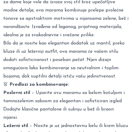
za dame koje vole da izraze svoj stil kroz upečatljive
modne detalje, ova marama kombinuje prelepe prolećne
tonove sa apstraktnim motivima u nijansama zelene, bež i
narandžaste. Izrađena od laganog, prijatnog materijala,
idealna je za svakodnevne i svečane prilike.
Bilo da je nosite kao elegantan dodatak uz mantil, preko
bluze ili uz ležerniji autfit, ova marama će vašem stilu
dodati sofisticiranost i poseban pečat. Njen dizajn
omogućava lako kombinovanje sa neutralnim i toplim
bojama, dok suptilni detalji ističu vašu jedinstvenost.
👗
Predlozi za kombinovanje:
Poslovni stil
– Uparite ovu maramu sa belom košuljom i
tamnozelenim sakoom za elegantan i sofisticiran izgled.
Dodajte klasične pantalone ili suknju u bež ili braon
nijansi.
Ležerni stil
– Nosite je uz jednostavnu belu ili krem bluzu