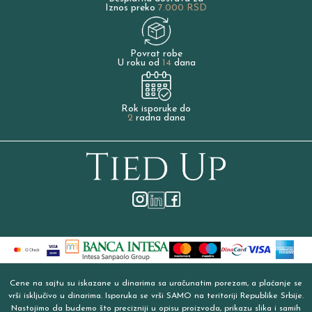
Iznos preko
7.000 RSD
Povrat robe
U roku od
14
dana
Rok isporuke do
2
radna dana
Cene na sajtu su iskazane u dinarima sa uračunatim porezom, a plaćanje se
vrši isključivo u dinarima. Isporuka se vrši SAMO na teritoriji Republike Srbije.
Nastojimo da budemo što precizniji u opisu proizvoda, prikazu slika i samih