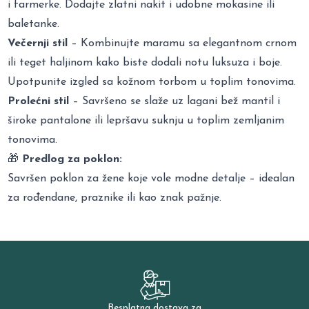
i farmerke. Dodajte zlatni nakit i udobne mokasine ili
baletanke.
Večernji stil
– Kombinujte maramu sa elegantnom crnom
ili teget haljinom kako biste dodali notu luksuza i boje.
Upotpunite izgled sa kožnom torbom u toplim tonovima.
Prolećni stil
– Savršeno se slaže uz lagani bež mantil i
široke pantalone ili lepršavu suknju u toplim zemljanim
tonovima.
🎁
Predlog za poklon:
Savršen poklon za žene koje vole modne detalje – idealan
za rođendane, praznike ili kao znak pažnje.
Besplatna dostava za