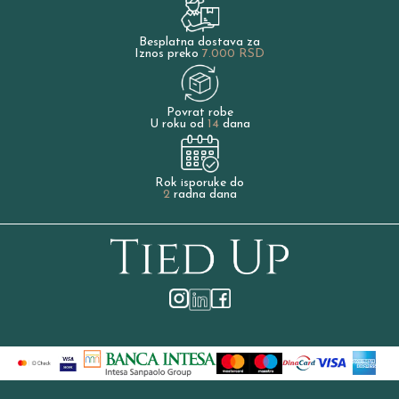
Besplatna dostava za
Iznos preko
7.000 RSD
Povrat robe
U roku od
14
dana
Rok isporuke do
2
radna dana