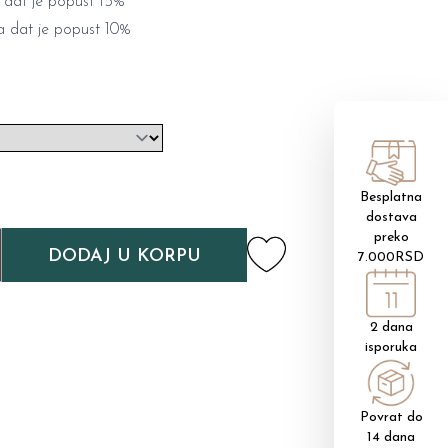
 dat je popust 15%
 dat je popust 10%
Besplatna
dostava
preko
DODAJ U KORPU
7.000RSD
2 dana
isporuka
Povrat do
14 dana