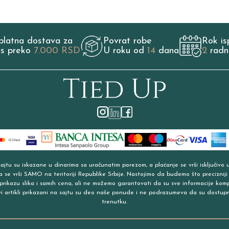
platna dostava za
Povrat robe
Rok is
os preko
7.000 RSD
U roku od
14
dana
2
radn
jtu su iskazane u dinarima sa uračunatim porezom, a plaćanje se vrši isključivo 
a se vrši SAMO na teritoriji Republike Srbije. Nastojimo da budemo što precizniji
prikazu slika i samih cena, ali ne možemo garantovati da su sve informacije kom
vi artikli prikazani na sajtu su deo naše ponude i ne podrazumeva da su dostup
trenutku.