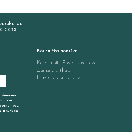
poruke do
a dana
Korisnička podrška
Kako kupiti,
Povrat sredstava
Zamena artikala
Pravo na odustajanje
u dinarima.
 u opisu
pletne i bez
ni u svakom