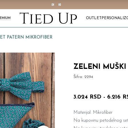
OUTLET
PERSONALIZ
REMIUM
SET PATERN MIKROFIBER
ZELENI MUŠKI
Šifra:
2294
3.024 RSD
-
6.216 
Materijal: Mikrofiber
Na kupovinu petodelnog set