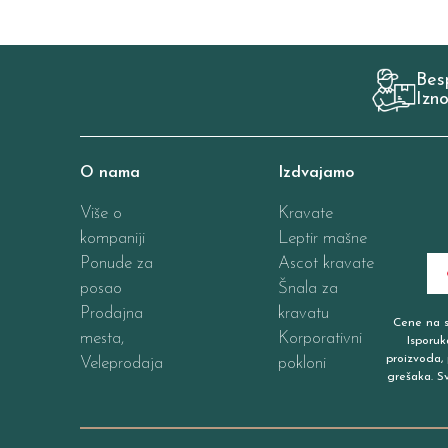
Bes
Izn
O nama
Izdvajamo
Više o
Kravate
kompaniji
Leptir mašne
Ponude za
Ascot kravate
posao
Šnala za
Prodajna
kravatu
Cene na sa
mesta,
Korporativni
Isporuk
proizvoda, 
Veleprodaja
pokloni
grešaka. S