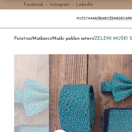
Facebook
-
Instagram
-
LinkedIn
POČETNA
MUŠKARCI
ŽENE
DECA
P
Početna
/
Muškarci
/
Muški poklon setovi
/
ZELENI MUŠKI 