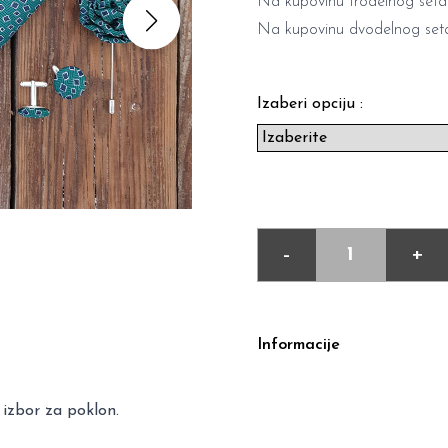
Na kupovinu trodelnog seta
Na kupovinu dvodelnog seta
Izaberi opciju :
-
+
Informacije
 izbor za poklon.