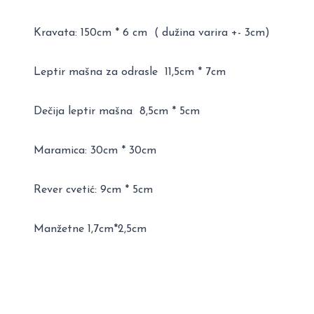
Kravata: 150cm * 6 cm ( dužina varira +- 3cm)
Leptir mašna za odrasle 11,5cm * 7cm
Dečija leptir mašna 8,5cm * 5cm
Maramica: 30cm * 30cm
Rever cvetić: 9cm * 5cm
Manžetne 1,7cm*2,5cm