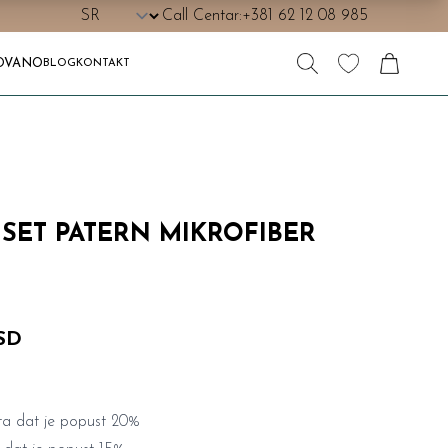
Call Centar:
+381 62 12 08 985
OVANO
BLOG
KONTAKT
 SET PATERN MIKROFIBER
RSD
a dat je popust 20%