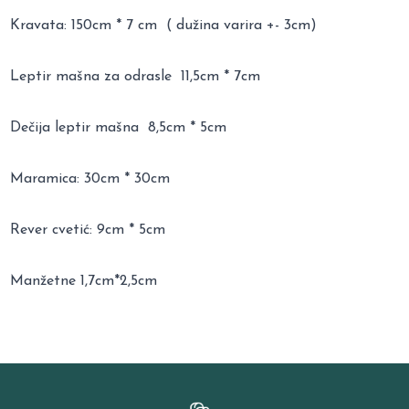
Kravata: 150cm * 7 cm ( dužina varira +- 3cm)
Leptir mašna za odrasle 11,5cm * 7cm
Dečija leptir mašna 8,5cm * 5cm
Maramica: 30cm * 30cm
Rever cvetić: 9cm * 5cm
Manžetne 1,7cm*2,5cm