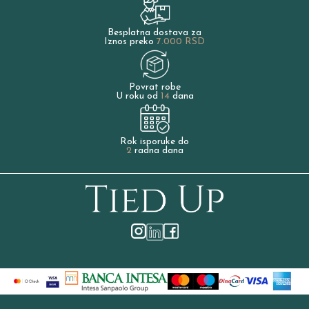
Besplatna dostava za
Iznos preko
7.000 RSD
Povrat robe
U roku od
14
dana
Rok isporuke do
2
radna dana