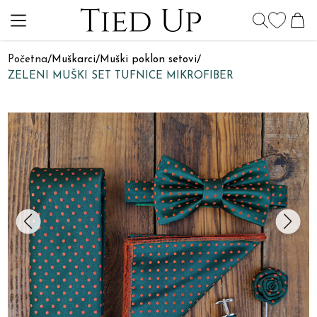
Početna
/
Muškarci
/
Muški poklon setovi
/
ZELENI MUŠKI SET TUFNICE MIKROFIBER