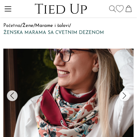
Početna
/
Žene
/
Marame i šalovi
/
ŽENSKA MARAMA SA CVETNIM DEZENOM