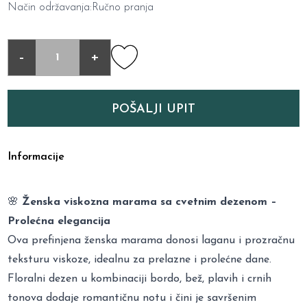
Način održavanja:Ručno pranja
-
+
POŠALJI UPIT
Informacije
🌸
Ženska viskozna marama sa cvetnim dezenom –
Prolećna elegancija
Ova prefinjena ženska marama donosi laganu i prozračnu
teksturu viskoze, idealnu za prelazne i prolećne dane.
Floralni dezen u kombinaciji bordo, bež, plavih i crnih
tonova dodaje romantičnu notu i čini je savršenim