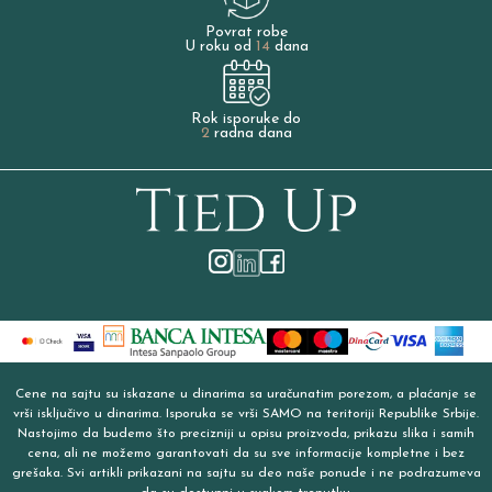
Povrat robe
U roku od
14
dana
Rok isporuke do
2
radna dana
Cene na sajtu su iskazane u dinarima sa uračunatim porezom, a plaćanje se
vrši isključivo u dinarima. Isporuka se vrši SAMO na teritoriji Republike Srbije.
Nastojimo da budemo što precizniji u opisu proizvoda, prikazu slika i samih
cena, ali ne možemo garantovati da su sve informacije kompletne i bez
grešaka. Svi artikli prikazani na sajtu su deo naše ponude i ne podrazumeva