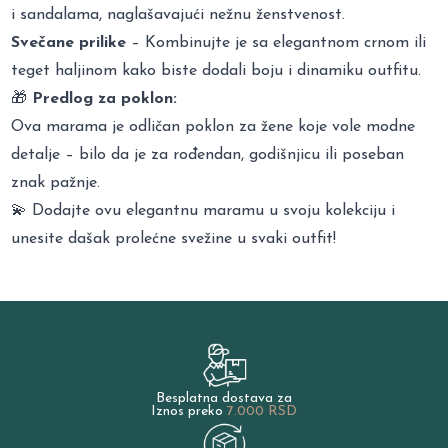
i sandalama, naglašavajući nežnu ženstvenost.
Svečane prilike
– Kombinujte je sa elegantnom crnom ili
teget haljinom kako biste dodali boju i dinamiku outfitu.
🎁
Predlog za poklon:
Ova marama je odličan poklon za žene koje vole modne
detalje – bilo da je za rođendan, godišnjicu ili poseban
znak pažnje.
💫 Dodajte ovu elegantnu maramu u svoju kolekciju i
unesite dašak prolećne svežine u svaki outfit!
Besplatna dostava za
Iznos preko
7.000 RSD