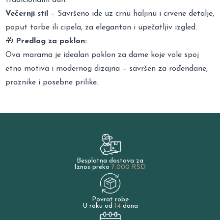
Večernji stil
– Savršeno ide uz crnu haljinu i crvene detalje,
poput torbe ili cipela, za elegantan i upečatljiv izgled.
🎁
Predlog za poklon:
Ova marama je idealan poklon za dame koje vole spoj
etno motiva i modernog dizajna – savršen za rođendane,
praznike i posebne prilike.
Besplatna dostava za
Iznos preko
7.000 RSD
Povrat robe
U roku od
14
dana