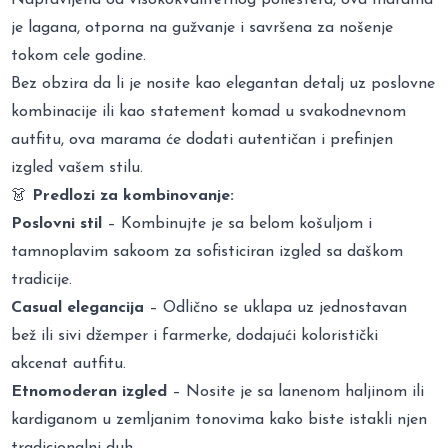
je lagana, otporna na gužvanje i savršena za nošenje
tokom cele godine.
Bez obzira da li je nosite kao elegantan detalj uz poslovne
kombinacije ili kao statement komad u svakodnevnom
autfitu, ova marama će dodati autentičan i prefinjen
izgled vašem stilu.
👗
Predlozi za kombinovanje:
Poslovni stil
– Kombinujte je sa belom košuljom i
tamnoplavim sakoom za sofisticiran izgled sa daškom
tradicije.
Casual elegancija
– Odlično se uklapa uz jednostavan
bež ili sivi džemper i farmerke, dodajući koloristički
akcenat autfitu.
Etnomoderan izgled
– Nosite je sa lanenom haljinom ili
kardiganom u zemljanim tonovima kako biste istakli njen
tradicionalni duh.