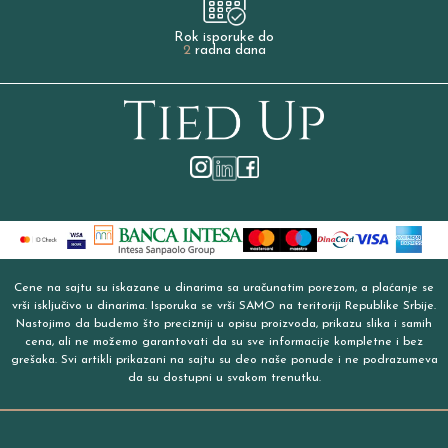
Rok isporuke do
2
radna dana
Cene na sajtu su iskazane u dinarima sa uračunatim porezom, a plaćanje se
vrši isključivo u dinarima. Isporuka se vrši SAMO na teritoriji Republike Srbije.
Nastojimo da budemo što precizniji u opisu proizvoda, prikazu slika i samih
cena, ali ne možemo garantovati da su sve informacije kompletne i bez
grešaka. Svi artikli prikazani na sajtu su deo naše ponude i ne podrazumeva
da su dostupni u svakom trenutku.