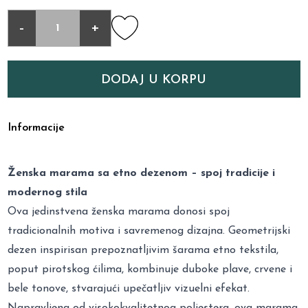
-
+
DODAJ U KORPU
Informacije
Ženska marama sa etno dezenom – spoj tradicije i
modernog stila
Ova jedinstvena ženska marama donosi spoj
tradicionalnih motiva i savremenog dizajna. Geometrijski
dezen inspirisan prepoznatljivim šarama etno tekstila,
poput pirotskog ćilima, kombinuje duboke plave, crvene i
bele tonove, stvarajući upečatljiv vizuelni efekat.
Napravljena od visokokvalitetnog poliestera, ova marama