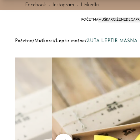
Facebook
-
Instagram
-
LinkedIn
POČETNA
MUŠKARCI
ŽENE
DECA
P
Početna
/
Muškarci
/
Leptir mašne
/
ŽUTA LEPTIR MAŠNA