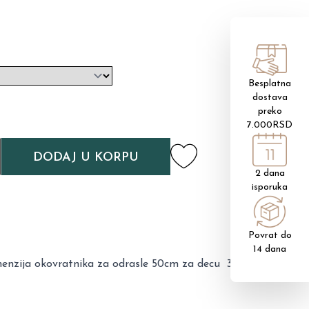
Besplatna
dostava
preko
7.000RSD
DODAJ U KORPU
2 dana
isporuka
Povrat do
14 dana
imenzija okovratnika za odrasle 50cm za decu 38cm.