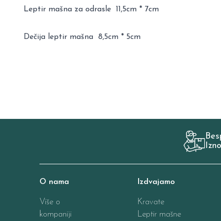
Leptir mašna za odrasle 11,5cm * 7cm
Dečija leptir mašna 8,5cm * 5cm
Bes
Izn
O nama
Izdvajamo
Više o
Kravate
kompaniji
Leptir mašne