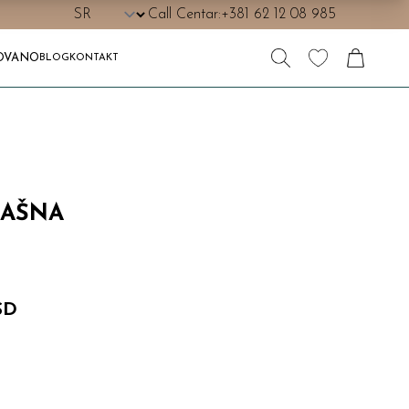
Call Centar:
+381 62 12 08 985
OVANO
BLOG
KONTAKT
MAŠNA
SD