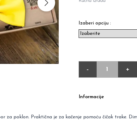
Ručna izrada
Izaberi opciju :
-
+
Informacije
zbor za poklon. Praktična je za kačenje pomoću čičak trake. D