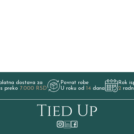
platna dostava za
Povrat robe
Rok is
os preko
7.000 RSD
U roku od
14
dana
2
radn