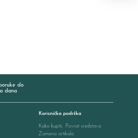
poruke do
a dana
Korisnička podrška
Kako kupiti,
Povrat sredstava
Zamena artikala