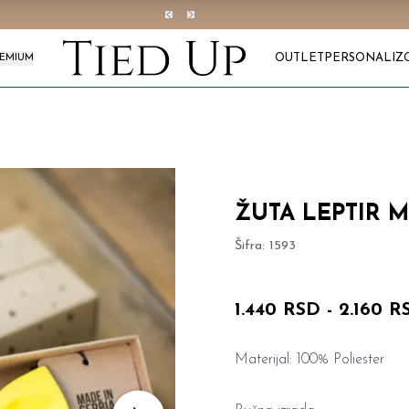
OUTLET
PERSONALIZ
REMIUM
ŽUTA LEPTIR 
Šifra:
1593
1.440 RSD
-
2.160 R
Materijal: 100% Poliester