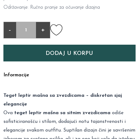
Održavanje: Ručno pranje za očuvanje dizajna
-
+
DODAJ U KORPU
Informacije
Teget leptir mašna sa zvezdicama – diskretan sjaj
elegancije
Ova
teget leptir mašna sa sitnim zvezdicama
odiše
sofisticiranošću i stilom, dodajući notu tajanstvenosti i
elegancije svakom outfitu. Suptilan dizajn čini je savršenim
izborom za svečane prilike, ali i za one koji vole da istaknu