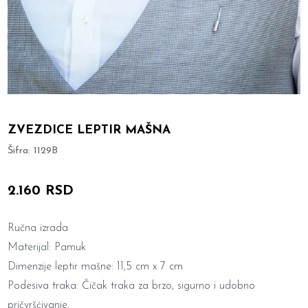
ZVEZDICE LEPTIR MAŠNA
Šifra:
1129B
2.160 RSD
Ručna izrada
Materijal: Pamuk
Dimenzije leptir mašne: 11,5 cm x 7 cm
Podesiva traka: Čičak traka za brzo, sigurno i udobno
pričvršćivanje.