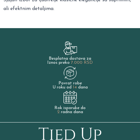
ali efektnim detaljima.
Besplatna dostava za
Iznos preko
7.000 RSD
Povrat robe
U roku od
14
dana
Rok isporuke do
2
radna dana