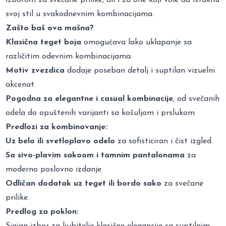
svoj stil u svakodnevnim kombinacijama.
Zašto baš ova mašna?
Klasična teget boja
omogućava lako uklapanje sa
različitim odevnim kombinacijama.
Motiv zvezdica
dodaje poseban detalj i suptilan vizuelni
akcenat.
Pogodna za elegantne i casual kombinacije
, od svečanih
odela do opuštenih varijanti sa košuljom i prslukom.
Predlozi za kombinovanje:
Uz belo ili svetloplavo odelo
za sofisticiran i čist izgled.
Sa sivo-plavim sakoom i tamnim pantalonama
za
moderno poslovno izdanje.
Odličan dodatak uz teget ili bordo sako
za svečane
prilike.
Predlog za poklon:
Sjajan izbor za ljubitelje klasične elegancije sa suptilnim,