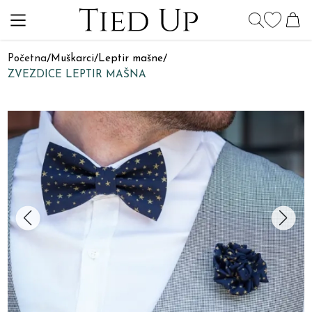
Početna
/
Muškarci
/
Leptir mašne
/
ZVEZDICE LEPTIR MAŠNA