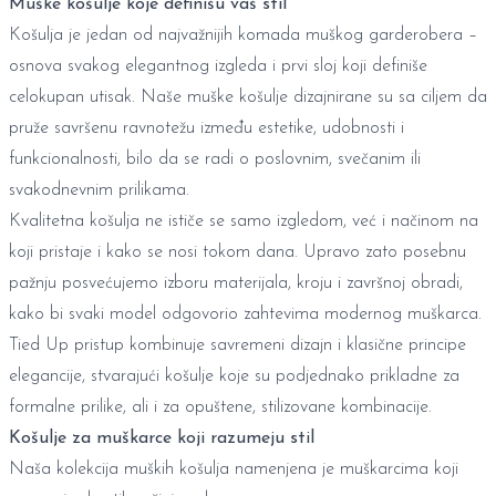
Muške košulje koje definišu vaš stil
Košulja je jedan od najvažnijih komada muškog garderobera –
osnova svakog elegantnog izgleda i prvi sloj koji definiše
celokupan utisak. Naše muške košulje dizajnirane su sa ciljem da
pruže savršenu ravnotežu između estetike, udobnosti i
funkcionalnosti, bilo da se radi o poslovnim, svečanim ili
svakodnevnim prilikama.
Kvalitetna košulja ne ističe se samo izgledom, već i načinom na
koji pristaje i kako se nosi tokom dana. Upravo zato posebnu
pažnju posvećujemo izboru materijala, kroju i završnoj obradi,
kako bi svaki model odgovorio zahtevima modernog muškarca.
Tied Up pristup kombinuje savremeni dizajn i klasične principe
elegancije, stvarajući košulje koje su podjednako prikladne za
formalne prilike, ali i za opuštene, stilizovane kombinacije.
Košulje za muškarce koji razumeju stil
Naša kolekcija muških košulja namenjena je muškarcima koji