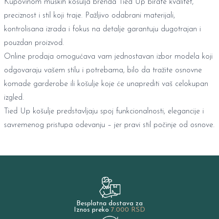
Kupovinom muških košulja brenda Tied Up birate kvalitet,
preciznost i stil koji traje. Pažljivo odabrani materijali,
kontrolisana izrada i fokus na detalje garantuju dugotrajan i
pouzdan proizvod.
Online prodaja omogućava vam jednostavan izbor modela koji
odgovaraju vašem stilu i potrebama, bilo da tražite osnovne
komade garderobe ili košulje koje će unaprediti vaš celokupan
izgled.
Tied Up košulje predstavljaju spoj funkcionalnosti, elegancije i
savremenog pristupa odevanju – jer pravi stil počinje od osnove.
Besplatna dostava za
Iznos preko
7.000 RSD