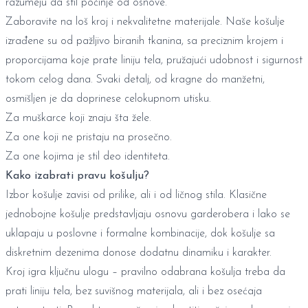
razumeju da stil počinje od osnove.
Zaboravite na loš kroj i nekvalitetne materijale. Naše košulje
izrađene su od pažljivo biranih tkanina, sa preciznim krojem i
proporcijama koje prate liniju tela, pružajući udobnost i sigurnost
tokom celog dana. Svaki detalj, od kragne do manžetni,
osmišljen je da doprinese celokupnom utisku.
Za muškarce koji znaju šta žele.
Za one koji ne pristaju na prosečno.
Za one kojima je stil deo identiteta.
Kako izabrati pravu košulju?
Izbor košulje zavisi od prilike, ali i od ličnog stila. Klasične
jednobojne košulje predstavljaju osnovu garderobera i lako se
uklapaju u poslovne i formalne kombinacije, dok košulje sa
diskretnim dezenima donose dodatnu dinamiku i karakter.
Kroj igra ključnu ulogu – pravilno odabrana košulja treba da
prati liniju tela, bez suvišnog materijala, ali i bez osećaja