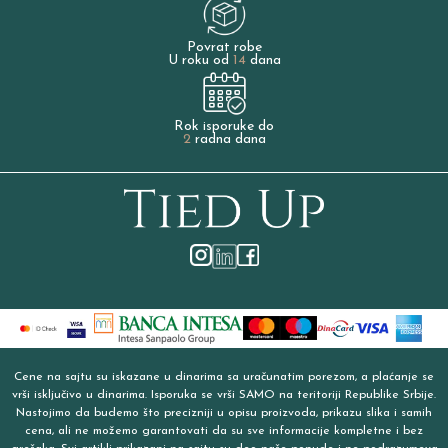
Povrat robe
U roku od
14
dana
Rok isporuke do
2
radna dana
Cene na sajtu su iskazane u dinarima sa uračunatim porezom, a plaćanje se
vrši isključivo u dinarima. Isporuka se vrši SAMO na teritoriji Republike Srbije.
Nastojimo da budemo što precizniji u opisu proizvoda, prikazu slika i samih
cena, ali ne možemo garantovati da su sve informacije kompletne i bez