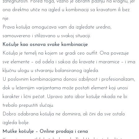
zategnutosti. Pored toga, važno je obratiti pažnju na kragnu, jer
ona direktno utiče na izgled u kombinaciji sa kravatom ili bez
nje.
Prava košulja omogućava vam da izgledate uredno,
samouvereno i stilizovano u svakoj situaciji.
Košulje kao osnova svake kombinacije
Košulja je temelj na kojem se gradi ceo outfit. Ona povezuje
sve elemente – od odela i sakoa do kravate i maramice – i ima
ključnu ulogu u stvaranju balansiranog izgleda.
U poslovnim kombinacijama donosi ozbiljnost i profesionalizam,
dok u ležernijim varijantama može postati element koji unosi
karakter i lični pečat. Upravo zato izbor košulje nikada ne bi
trebalo prepustiti slučaju.
Dobro odabrana košulja ne dominira, ali čini da sve ostalo
izgleda bolje.
Muške košulje – Online prodaja i cena