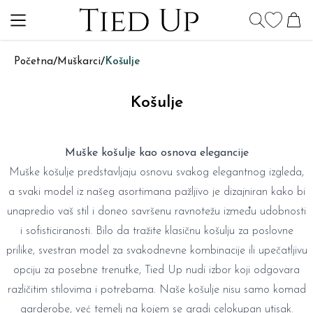
Početna
/
Muškarci
/
Košulje
Košulje
Muške košulje kao osnova elegancije
Muške košulje predstavljaju osnovu svakog elegantnog izgleda,
a svaki model iz našeg asortimana pažljivo je dizajniran kako bi
unapredio vaš stil i doneo savršenu ravnotežu između udobnosti
i sofisticiranosti. Bilo da tražite klasičnu košulju za poslovne
prilike, svestran model za svakodnevne kombinacije ili upečatljivu
opciju za posebne trenutke, Tied Up nudi izbor koji odgovara
različitim stilovima i potrebama. Naše košulje nisu samo komad
garderobe, već temelj na kojem se gradi celokupan utisak.