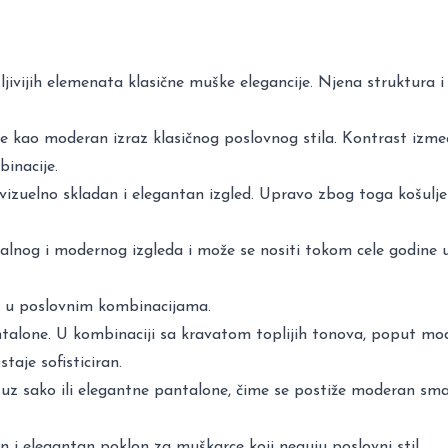
vijih elemenata klasične muške elegancije. Njena struktura i l
kao moderan izraz klasičnog poslovnog stila. Kontrast između
binacije.
u vizuelno skladan i elegantan izgled. Upravo zbog toga košulj
lnog i modernog izgleda i može se nositi tokom cele godine u
 u poslovnim kombinacijama.
ntalone. U kombinaciji sa kravatom toplijih tonova, poput mo
taje sofisticiran.
e uz sako ili elegantne pantalone, čime se postiže moderan sma
i elegantan poklon za muškarce koji neguju poslovni stil.