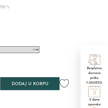
150 ºc
Besplatna
dostava
preko
7.000RSD
DODAJ U KORPU
2 dana
isporuka