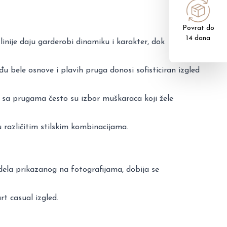
Povrat do
14 dana
inije daju garderobi dinamiku i karakter, dok
 bele osnove i plavih pruga donosi sofisticiran izgled
e sa prugama često su izbor muškaraca koji žele
 različitim stilskim kombinacijama.
dela prikazanog na fotografijama, dobija se
rt casual izgled.