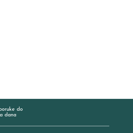
poruke do
a dana