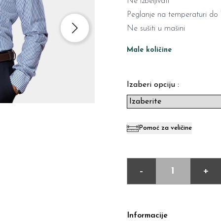
Ne izbeljivati
Peglanje na temperaturi do 
Ne sušiti u mašini
Male količine
Izaberi opciju :
Pomoć za veličine
-
+
Informacije