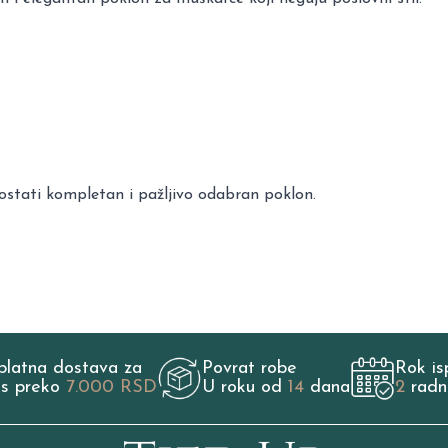
ostati kompletan i pažljivo odabran poklon.
platna dostava za
Povrat robe
Rok is
os preko
7.000 RSD
U roku od
14
dana
2
radn