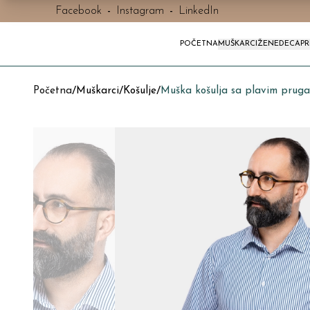
Facebook
-
Instagram
-
LinkedIn
POČETNA
MUŠKARCI
ŽENE
DECA
P
Početna
/
Muškarci
/
Košulje
/
Muška košulja sa plavim prug