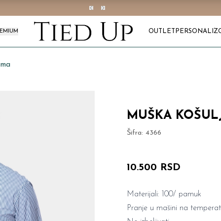
OUTLET
PERSONALIZ
REMIUM
ama
MUŠKA KOŠULJ
Šifra:
4366
10.500 RSD
Materijali: 100/ pamuk
Pranje u mašini na temperat