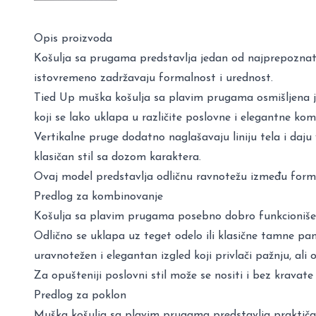
Opis proizvoda
Košulja sa prugama predstavlja jedan od najprepoznatlji
istovremeno zadržavaju formalnost i urednost.
Tied Up muška košulja sa plavim prugama osmišljena je 
koji se lako uklapa u različite poslovne i elegantne kom
Vertikalne pruge dodatno naglašavaju liniju tela i daj
klasičan stil sa dozom karaktera.
Ovaj model predstavlja odličnu ravnotežu između forma
Predlog za kombinovanje
Košulja sa plavim prugama posebno dobro funkcioniše
Odlično se uklapa uz teget odelo ili klasične tamne pa
uravnotežen i elegantan izgled koji privlači pažnju, ali os
Za opušteniji poslovni stil može se nositi i bez kravat
Predlog za poklon
Muška košulja sa plavim prugama predstavlja praktičan 