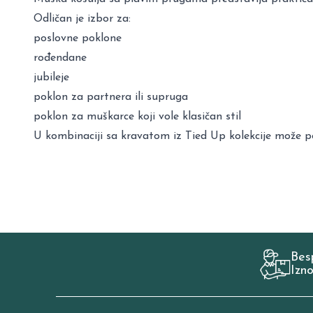
Odličan je izbor za:
poslovne poklone
rođendane
jubileje
poklon za partnera ili supruga
poklon za muškarce koji vole klasičan stil
U kombinaciji sa kravatom iz Tied Up kolekcije može p
Bes
Izn