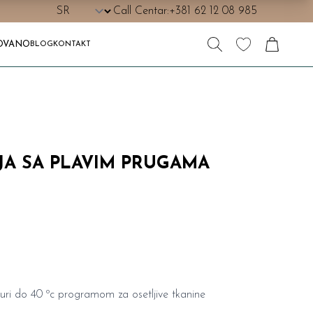
Call Centar:
+381 62 12 08 985
OVANO
BLOG
KONTAKT
A SA PLAVIM PRUGAMA
uri do 40 ºc programom za osetljive tkanine