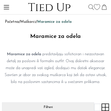
Početna
/
Muškarci
/
Maramice za odela
Maramice za odela
Maramice za odela
predstavljaju sofisticiran i neizostavan
detalj za poslovni ili formalni outfit. Ovaj diskretni aksesoar
može da unapredi vaš izgled, dodajući mu dašak elegancije.
Savršen je izbor za svakog muškarca koji želi da ostavi utisak,
bilo na poslovnim sastancima ili u svečanim prilikama.
Filteri