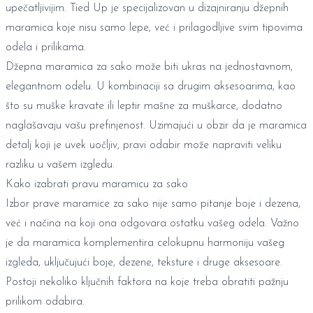
upečatljivijim. Tied Up je specijalizovan u dizajniranju džepnih
maramica koje nisu samo lepe, već i prilagodljive svim tipovima
odela i prilikama.
Džepna maramica za sako može biti ukras na jednostavnom,
elegantnom odelu. U kombinaciji sa drugim aksesoarima, kao
što su
muške kravate
ili
leptir mašne za muškarce
, dodatno
naglašavaju vašu prefinjenost. Uzimajući u obzir da je maramica
detalj koji je uvek uočljiv, pravi odabir može napraviti veliku
razliku u vašem izgledu.
Kako izabrati pravu maramicu za sako
Izbor prave maramice za sako nije samo pitanje boje i dezena,
već i načina na koji ona odgovara ostatku vašeg odela. Važno
je da maramica komplementira celokupnu harmoniju vašeg
izgleda, uključujući boje, dezene, teksture i druge aksesoare.
Postoji nekoliko ključnih faktora na koje treba obratiti pažnju
prilikom odabira.