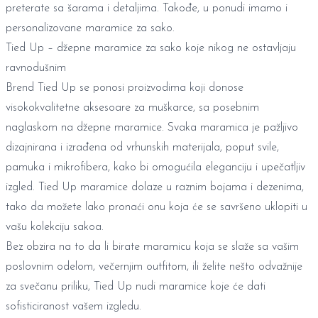
preterate sa šarama i detaljima. Takođe, u ponudi imamo i
personalizovane maramice za sako
.
Tied Up – džepne maramice za sako koje nikog ne ostavljaju
ravnodušnim
Brend Tied Up se ponosi proizvodima koji donose
visokokvalitetne aksesoare za muškarce, sa posebnim
naglaskom na džepne maramice. Svaka maramica je pažljivo
dizajnirana i izrađena od vrhunskih materijala, poput svile,
pamuka i mikrofibera, kako bi omogućila eleganciju i upečatljiv
izgled. Tied Up maramice dolaze u raznim bojama i dezenima,
tako da možete lako pronaći onu koja će se savršeno uklopiti u
vašu kolekciju sakoa.
Bez obzira na to da li birate maramicu koja se slaže sa vašim
poslovnim odelom, večernjim outfitom, ili želite nešto odvažnije
za svečanu priliku, Tied Up nudi maramice koje će dati
sofisticiranost vašem izgledu.