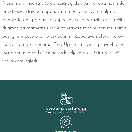
Naše maramice su više od običnog detalja – one su način da
izrazite svoj stav, samopouzdanje i posvećenost detaljima.
Ako želite da upotpunite svoj izgled, ne zaboravite da istražite
dugmad za manžetne
i
šnale za kravate
iz naše ponude, i time
postignete besprekorno usklađen i nezaboravan efekat sa ovim
upečatljivim aksesoarima. Tied Up maramice su pravi izbor za
svakog muškarca koji se ne zadovoljava prosečnim, već teži
vrhunskom izgledu.
Besplatna dostava za
Iznos preko
7.000 RSD
Povrat robe