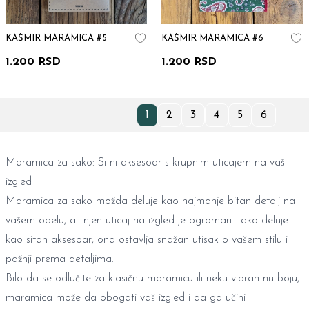
KAŠMIR MARAMICA #5
KAŠMIR MARAMICA #6
1.200 RSD
1.200 RSD
1
2
3
4
5
6
Maramica za sako: Sitni aksesoar s krupnim uticajem na vaš
izgled
Maramica za sako možda deluje kao najmanje bitan detalj na
vašem odelu, ali njen uticaj na izgled je ogroman. Iako deluje
kao sitan aksesoar, ona ostavlja snažan utisak o vašem stilu i
pažnji prema detaljima.
Bilo da se odlučite za klasičnu maramicu ili neku vibrantnu boju,
maramica može da obogati vaš izgled i da ga učini