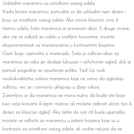
Uskladite maramicu sa ostatkom vašeg odela
Kada birate maramicu, potrudite se da uskladite njen dezen i
boju sa ostatkom vašeg odela. Ako nosite klasično crno ili
tamno odelo, bela maramica je provereni izbor. S druge strane,
ako ste se odlučili za odelo u svetlijim tonovima, možete
eksperimentisati sa maramicama u kontrastnim bojama.
Osim boje, razmislite o materijalu. Svila je odličan izbor za
maramice za sako jer dodaje luksuzan i sofisticiran izgled, dok je
pamuk pogodniji za opuštenije prilike. Tied Up nudi
visokokvalitetne
svilene maramice
koje ne samo da izgledaju
odlično, već se i savršeno uklapaju u džep sakoa.
Zanimljivo je da maramica ne mora nužno da bude iste boje
kao vaša kravata ili leptir mašna, ali možete izabrati sličan ton ili
dezen za klasičan izgled. Ako želite da vaš stil bude upečatljiv,
možete se odlučiti za maramicu u jarkim bojama koje su u
kontrastu sa ostatkom vašeg odela, ali vodite računa da ne