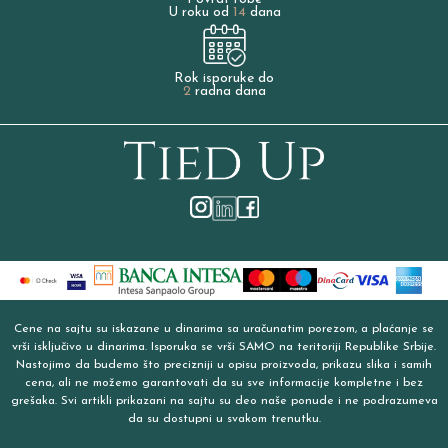
U roku od
14
dana
Rok isporuke do
2
radna dana
Cene na sajtu su iskazane u dinarima sa uračunatim porezom, a plaćanje se
vrši isključivo u dinarima. Isporuka se vrši SAMO na teritoriji Republike Srbije.
Nastojimo da budemo što precizniji u opisu proizvoda, prikazu slika i samih
cena, ali ne možemo garantovati da su sve informacije kompletne i bez
grešaka. Svi artikli prikazani na sajtu su deo naše ponude i ne podrazumeva
da su dostupni u svakom trenutku.