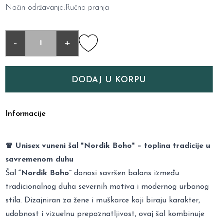
Način održavanja:Ručno pranja
-
+
DODAJ U KORPU
Informacije
🧣 Unisex vuneni šal "Nordik Boho" – toplina tradicije u
savremenom duhu
Šal
“Nordik Boho”
donosi savršen balans između
tradicionalnog duha severnih motiva i modernog urbanog
stila. Dizajniran za žene i muškarce koji biraju karakter,
udobnost i vizuelnu prepoznatljivost, ovaj šal kombinuje