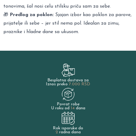
tonovima, šal nosi celu stilsku priču sam za sebe.
🎁
Predlog za poklon:
Sjajan izbor kao poklon za parove,
prijatelje ili sebe – jer stil nema pol. Idealan za zimu,
praznike i hladne dane sa ukusom.
Besplatna dostava za
Iznos preko
7.000 RSD
Povrat robe
U roku od
14
dana
Rok isporuke do
2
radna dana