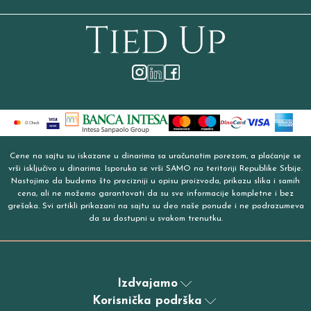
Cene na sajtu su iskazane u dinarima sa uračunatim porezom, a plaćanje se
vrši isključivo u dinarima. Isporuka se vrši SAMO na teritoriji Republike Srbije.
Nastojimo da budemo što precizniji u opisu proizvoda, prikazu slika i samih
cena, ali ne možemo garantovati da su sve informacije kompletne i bez
grešaka. Svi artikli prikazani na sajtu su deo naše ponude i ne podrazumeva
da su dostupni u svakom trenutku.
Izdvajamo
Korisnička podrška