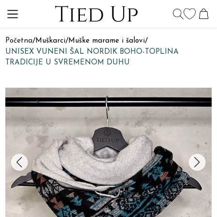
Početna
/
Muškarci
/
Muške marame i šalovi
/
UNISEX VUNENI ŠAL NORDIK BOHO-TOPLINA
TRADICIJE U SVREMENOM DUHU