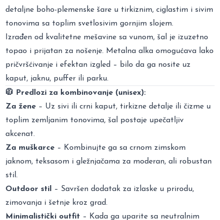
detaljne boho-plemenske šare u tirkiznim, ciglastim i sivim
tonovima sa toplim svetlosivim gornjim slojem.
Izrađen od kvalitetne mešavine sa vunom, šal je izuzetno
topao i prijatan za nošenje. Metalna alka omogućava lako
pričvršćivanje i efektan izgled – bilo da ga nosite uz
kaput, jaknu, puffer ili parku.
🧥 Predlozi za kombinovanje (unisex):
Za žene
– Uz sivi ili crni kaput, tirkizne detalje ili čizme u
toplim zemljanim tonovima, šal postaje upečatljiv
akcenat.
Za muškarce
– Kombinujte ga sa crnom zimskom
jaknom, teksasom i gležnjačama za moderan, ali robustan
stil.
Outdoor stil
– Savršen dodatak za izlaske u prirodu,
zimovanja i šetnje kroz grad.
Minimalistički outfit
– Kada ga uparite sa neutralnim