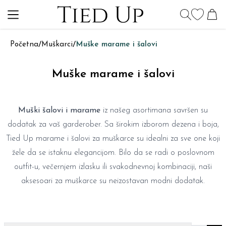
Početna
/
Muškarci
/
Muške marame i šalovi
Muške marame i šalovi
Muški šalovi i marame
iz našeg asortimana savršen su
dodatak za vaš garderober. Sa širokim izborom dezena i boja,
Tied Up marame i šalovi za muškarce su idealni za sve one koji
žele da se istaknu elegancijom. Bilo da se radi o poslovnom
outfit-u, večernjem izlasku ili svakodnevnoj kombinaciji, naši
aksesoari za muškarce su neizostavan modni dodatak.