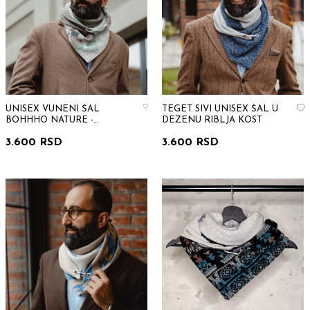
UNISEX VUNENI ŠAL
TEGET SIVI UNISEX ŠAL U
BOHHHO NATURE -
DEZENU RIBLJA KOST
PRIRODNA TOPLINA U BOHO
3.600 RSD
3.600 RSD
STILU