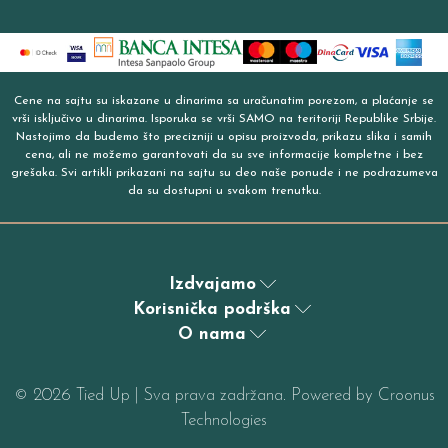
Cene na sajtu su iskazane u dinarima sa uračunatim porezom, a plaćanje se
vrši isključivo u dinarima. Isporuka se vrši SAMO na teritoriji Republike Srbije.
Nastojimo da budemo što precizniji u opisu proizvoda, prikazu slika i samih
cena, ali ne možemo garantovati da su sve informacije kompletne i bez
grešaka. Svi artikli prikazani na sajtu su deo naše ponude i ne podrazumeva
da su dostupni u svakom trenutku.
Izdvajamo
Korisnička podrška
O nama
©
2026
Tied Up | Sva prava zadržana. Powered by
Croonus
Technologies