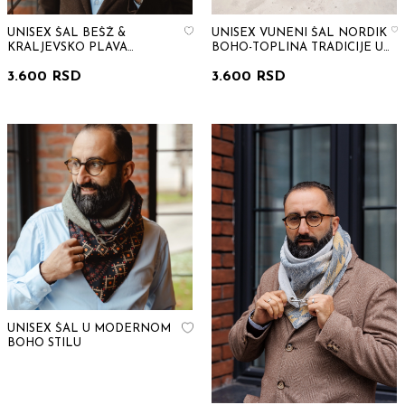
UNISEX ŠAL BEŠŽ &
UNISEX VUNENI ŠAL NORDIK
KRALJEVSKO PLAVA
BOHO-TOPLINA TRADICIJE U
GEOMETRIJA
SVREMENOM DUHU
3.600 RSD
3.600 RSD
UNISEX ŠAL U MODERNOM
BOHO STILU