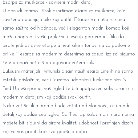
Ešarpe za muškarce - savršeni modni detalj
U ponudi imamo i širok asortiman ešarpi za muškarce, koje
savršeno dopunjuju bilo koji outfit. Ešarpe za muškarce nisu
samo zaštita od hladnoće, već i elegantan modni komad koji
može unaprediti vašu prolećnu i jesenju garderobu. Bilo da
birate jednostavne ešarpe u neutralnim tonovima za poslovne
prilike ili ešarpe sa modernim dezenima za casual izgled, sigurno
ćete pronaći nešto što odgovara vašem stilu.
Luksuzni materijali i vrhunski dizajn naših ešarpi čine ih ne samo
estetski privlačnim, već i izuzetno udobnim i funkcionalnim. S
Tied Up ešarpama, vaš izgled će biti upotpunjen sofisticiranim i
modernim detaljem koji podiže svaki outfit.
Neka vaš šal ili marama bude zaštita od hladnoće, ali i modni
detalj koji podiže ceo izgled. Sa Tied Up šalovima i maramama
možete biti sigurni da birate kvalitet, udobnost i prefinjen dizajn
koji će vas pratiti kroz sva godišnja doba.