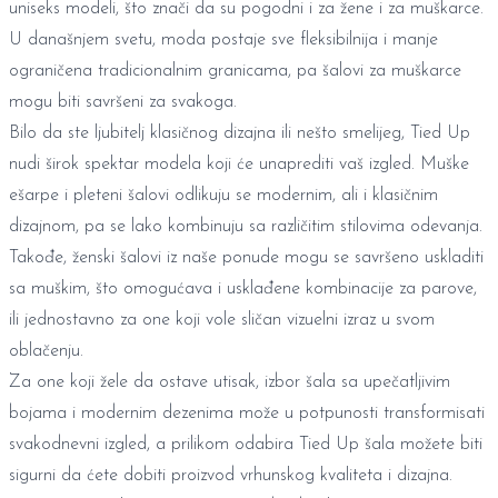
uniseks modeli, što znači da su pogodni i za žene i za muškarce.
U današnjem svetu, moda postaje sve fleksibilnija i manje
ograničena tradicionalnim granicama, pa šalovi za muškarce
mogu biti savršeni za svakoga.
Bilo da ste ljubitelj klasičnog dizajna ili nešto smelijeg, Tied Up
nudi širok spektar modela koji će unaprediti vaš izgled. Muške
ešarpe i pleteni šalovi odlikuju se modernim, ali i klasičnim
dizajnom, pa se lako kombinuju sa različitim stilovima odevanja.
Takođe, ženski šalovi iz naše ponude mogu se savršeno uskladiti
sa muškim, što omogućava i usklađene kombinacije za parove,
ili jednostavno za one koji vole sličan vizuelni izraz u svom
oblačenju.
Za one koji žele da ostave utisak, izbor šala sa upečatljivim
bojama i modernim dezenima može u potpunosti transformisati
svakodnevni izgled, a prilikom odabira Tied Up šala možete biti
sigurni da ćete dobiti proizvod vrhunskog kvaliteta i dizajna.