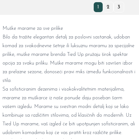
1
2
3
Muške marame za sve prilike
Bilo da tražite elegantan detalj za poslovni sastanak, udoban
komad za svakodnevne šetnje ili luksuznu maramu za specijalne
prilike, muške marame brenda Tied Up pružaju širok spektar
opcija za svaku priliku. Muške marame mogu biti savršen izbor
za prelazne sezone, donoseći pravi miks između funkcionalnosti i
stila.
Sa sofisticiranim dezenima i visokokvalitetnim materijalima,
marame za muškarce iz naše ponude daju poseban šarm
vašem izgledu. Marame su svestran modni detalj koji se lako
kombinuje sa različitim stilovima, od klasičnih do modernih. Uz
Tied Up marame, vaš izgled će biti upotpunjen sofisticiranim, ali
udobnim komadima koji će vas pratiti kroz različite prilike.