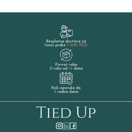
Besplatna dostava za
Iznos preko
7.000 RSD
Povrat robe
U roku od
14
dana
Rok isporuke do
2
radna dana