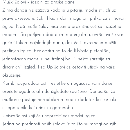
Muški šalovi – idealni za zimske dane
Zima donosi niz izazova kada je u pitanju modni stil, ali uz
prave aksesoare, čak i hladni dani mogu biti prilika za stilizovan
izgled. Naši muški šalovi nisu samo praktični, već su i izuzetno
moderni. Sa pažljivo odabranim materijalima, ovi šalovi će vas
grejati tokom najhladnijih dana, dok će istovremeno pružiti
prefinjen izgled. Bez obzira na to da li birate pleteni šal,
jednostavan model u neutralnoj boji ili nešto šarenije za
dinamičniji izgled, Tied Up šalovi će ostaviti utisak na vaše
okruženje.
Kombinacija udobnosti i estetike omogućava vam da se
osećate ugodno, ali i da izgledate savršeno. Danas, šal za
muškarce postaje nezaobilazan modni dodatak koji se lako
uklapa u bilo koju zimsku garderobu.
Unisex šalovi koji će unaprediti vaš modni izgled
Jedna od prednosti naših šalova je to što su mnogi od njih