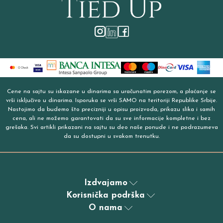
Cene na sajtu su iskazane u dinarima sa uračunatim porezom, a plaćanje se
vrši isključivo u dinarima. Isporuka se vrši SAMO na teritoriji Republike Srbije.
Nastojimo da budemo što precizniji u opisu proizvoda, prikazu slika i samih
cena, ali ne možemo garantovati da su sve informacije kompletne i bez
grešaka. Svi artikli prikazani na sajtu su deo naše ponude i ne podrazumeva
da su dostupni u svakom trenutku.
Izdvajamo
Korisnička podrška
O nama