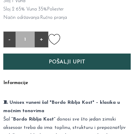
Sloj 1 Vuna
Sloj 2 65% Vuna 35%Poliester
Način održavanja:Ručno pranja
-
+
POŠALJI UPIT
Informacije
🧵 Unisex vuneni šal "Bordo Riblja Kost" – klasika u
moćnim tonovima
Šal
“Bordo Riblja Kost”
donosi sve što jedan zimski
aksesoar treba da ima: toplinu, strukturu i prepoznatljiv