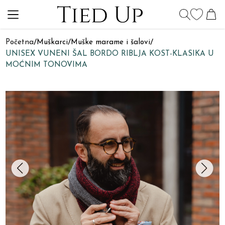
Početna
/
Muškarci
/
Muške marame i šalovi
/
UNISEX VUNENI ŠAL BORDO RIBLJA KOST-KLASIKA U
MOĆNIM TONOVIMA