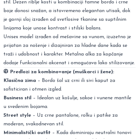
stil. Dezen riblje kosti u kombinaciji tamne bordo i crne
boje donosi snažan, a istovremeno elegantan utisak, dok
je gornji sloj izrađen od svetlosive tkanine sa suptilnim
linijama koje unose kontrast i stilski balans.
Unisex model izrađen od mešavine sa vunom, izuzetno je
prijatan za nošenje i dizajniran za hladne dane kada se
traži i udobnost i karakter. Metalna alka za kopčanje
dodaje funkcionalni akcenat i omogućava lako stilizovanje.
🧥 Predlozi za kombinovanje (muškarci i žene):
Klasična zima
– Bordo šal uz crni ili sivi kaput za
sofisticiran i otmen izgled.
Business stil
– Idealan uz košulje, sakoe i vunene mantile
u svedenim bojama.
Street style
– Uz crne pantalone, rolku i patike za
moderan, svakodnevan stil.
Minimalistički outfit
– Kada dominiraju neutralni tonovi