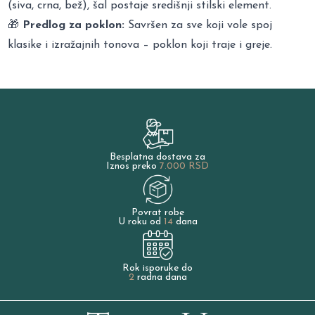
(siva, crna, bež), šal postaje središnji stilski element.
🎁
Predlog za poklon:
Savršen za sve koji vole spoj
klasike i izražajnih tonova – poklon koji traje i greje.
Besplatna dostava za
Iznos preko
7.000 RSD
Povrat robe
U roku od
14
dana
Rok isporuke do
2
radna dana