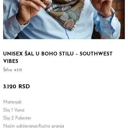
UNISEX ŠAL U BOHO STILU – SOUTHWEST
VIBES
Šifra:
4331
3.120 RSD
Materijali:
Sloj 1 Vuna
Sloj 2 Poliester
Način održavanja:Ručno pranja