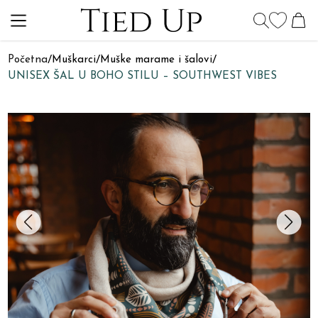
Početna
/
Muškarci
/
Muške marame i šalovi
/
UNISEX ŠAL U BOHO STILU – SOUTHWEST VIBES