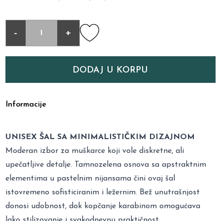
-
+
DODAJ U KORPU
Informacije
UNISEX ŠAL SA MINIMALISTIČKIM DIZAJNOM
Moderan izbor za muškarce koji vole diskretne, ali
upečatljive detalje. Tamnozelena osnova sa apstraktnim
elementima u pastelnim nijansama čini ovaj šal
istovremeno sofisticiranim i ležernim. Bež unutrašnjost
donosi udobnost, dok kopčanje karabinom omogućava
lako stilizovanje i svakodnevnu praktičnost.