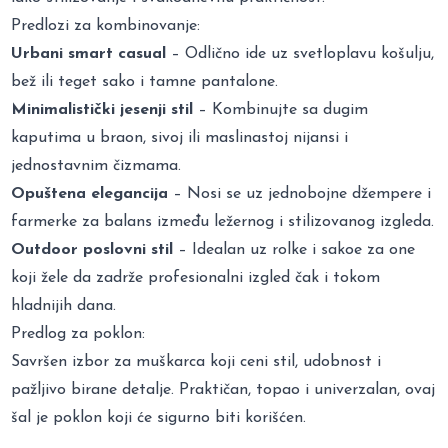
Predlozi za kombinovanje:
Urbani smart casual
– Odlično ide uz svetloplavu košulju,
bež ili teget sako i tamne pantalone.
Minimalistički jesenji stil
– Kombinujte sa dugim
kaputima u braon, sivoj ili maslinastoj nijansi i
jednostavnim čizmama.
Opuštena elegancija
– Nosi se uz jednobojne džempere i
farmerke za balans između ležernog i stilizovanog izgleda.
Outdoor poslovni stil
– Idealan uz rolke i sakoe za one
koji žele da zadrže profesionalni izgled čak i tokom
hladnijih dana.
Predlog za poklon:
Savršen izbor za muškarca koji ceni stil, udobnost i
pažljivo birane detalje. Praktičan, topao i univerzalan, ovaj
šal je poklon koji će sigurno biti korišćen.