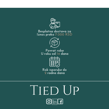
Besplatna dostava za
Iznos preko
7.000 RSD
Povrat robe
U roku od
14
dana
Rok isporuke do
2
radna dana