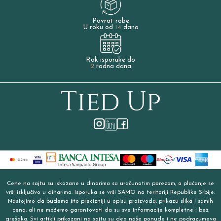
Povrat robe
U roku od
14
dana
Rok isporuke do
2
radna dana
Cene na sajtu su iskazane u dinarima sa uračunatim porezom, a plaćanje se
vrši isključivo u dinarima. Isporuka se vrši SAMO na teritoriji Republike Srbije.
Nastojimo da budemo što precizniji u opisu proizvoda, prikazu slika i samih
cena, ali ne možemo garantovati da su sve informacije kompletne i bez
grešaka. Svi artikli prikazani na sajtu su deo naše ponude i ne podrazumeva