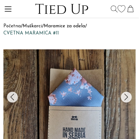
Početna
/
Muškarci
/
Maramice za odela
/
CVETNA MARAMICA #11