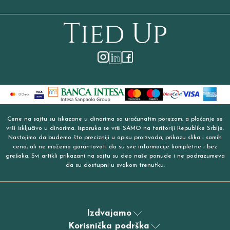
Cene na sajtu su iskazane u dinarima sa uračunatim porezom, a plaćanje se
vrši isključivo u dinarima. Isporuka se vrši SAMO na teritoriji Republike Srbije.
Nastojimo da budemo što precizniji u opisu proizvoda, prikazu slika i samih
cena, ali ne možemo garantovati da su sve informacije kompletne i bez
grešaka. Svi artikli prikazani na sajtu su deo naše ponude i ne podrazumeva
da su dostupni u svakom trenutku.
Izdvajamo
Korisnička podrška