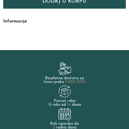
DODAJ U KORPU
Informacije
Besplatna dostava za
Iznos preko
7.000 RSD
Povrat robe
U roku od
14
dana
Rok isporuke do
2
radna dana