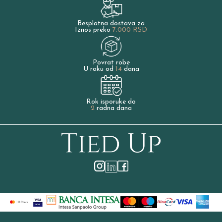
Besplatna dostava za
Iznos preko
7.000 RSD
Povrat robe
U roku od
14
dana
Rok isporuke do
2
radna dana