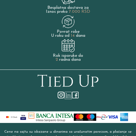
Besplatna dostava za
Iznos preko
7.000 RSD
Povrat robe
U roku od
14
dana
Rok isporuke do
2
radna dana
Cene na sajtu su iskazane u dinarima sa uračunatim porezom, a plaćanje se