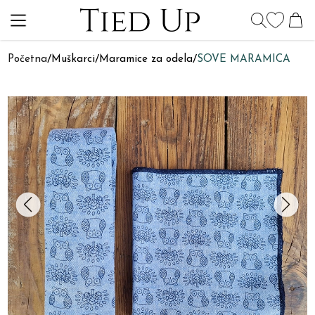
Početna
/
Muškarci
/
Maramice za odela
/
SOVE MARAMICA