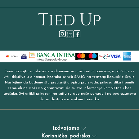
Cene na sajtu su iskazane u dinarima sa uračunatim porezom, a plaćanje se
vrši isključivo u dinarima. Isporuka se vrši SAMO na teritoriji Republike Srbije.
Nastojimo da budemo što precizniji u opisu proizvoda, prikazu slika i samih
cena, ali ne možemo garantovati da su sve informacije kompletne i bez
grešaka. Svi artikli prikazani na sajtu su deo naše ponude i ne podrazumeva
da su dostupni u svakom trenutku.
Izdvajamo
Korisnička podrška