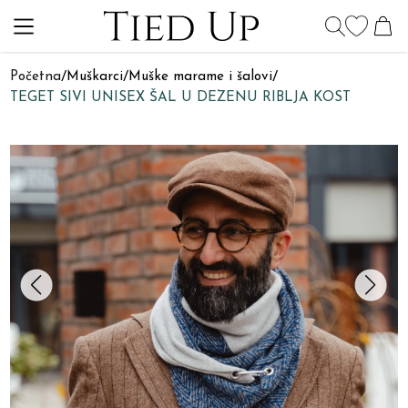
Početna
/
Muškarci
/
Muške marame i šalovi
/
TEGET SIVI UNISEX ŠAL U DEZENU RIBLJA KOST