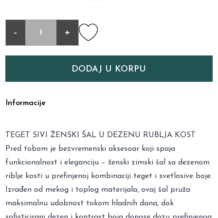
-
+
DODAJ U KORPU
Informacije
TEGET SIVI ŽENSKI ŠAL U DEZENU RUBLJA KOST
Pred tobom je bezvremenski aksesoar koji spaja
funkcionalnost i eleganciju – ženski zimski šal sa dezenom
riblje kosti u prefinjenoj kombinaciji teget i svetlosive boje.
Izrađen od mekog i toplog materijala, ovaj šal pruža
maksimalnu udobnost tokom hladnih dana, dok
sofisticirani dezen i kontrast boja donose dozu prefinjenog