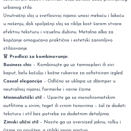
urbanog stila.
Unutrašnji sloj u svetlosivoj nijansi unosi mekoću i lakoću
u nošenju, dok spoljašnji sloj sa riblja kost šarom stvara
efektnu teksturu i vizuelnu dubinu. Metalna alka za
kopčanje omogućava praktično i estetski zanimljivo
stilizovanje.
👗 Predlozi za kombinovanje:
Business chic
– Kombinujte ga uz tamnoplavi ili sivi
kaput, belu košulju i kožne rukavice za sofisticiran izgled.
Casual elegancija
– Odlično se uklapa uz džemper u
neutralnoj nijansi, farmerke i ravne čizme.
Minimalistički stil
– Uparite ga sa monohromatskim
autfitima u sivim, teget ili crnim tonovima – šal će dodati
teksturu i stil bez potrebe za dodatnim detaljima.
Zimski ulični stil
– Nosite ga uz oversized jaknu, rolku i
čizme za opušten, a stilski jasan nastup.