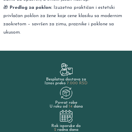
🎁
Predlog za poklon:
Izuzetno praktičan i estetski
privlačan poklon za žene koje cene klasiku sa modernim
zaokretom – savršen za zimu, praznike i poklone sa
ukusom.
Besplatna dostava za
Iznos preko
7.000 RSD
Povrat robe
U roku od
14
dana
Rok isporuke do
2
radna dana