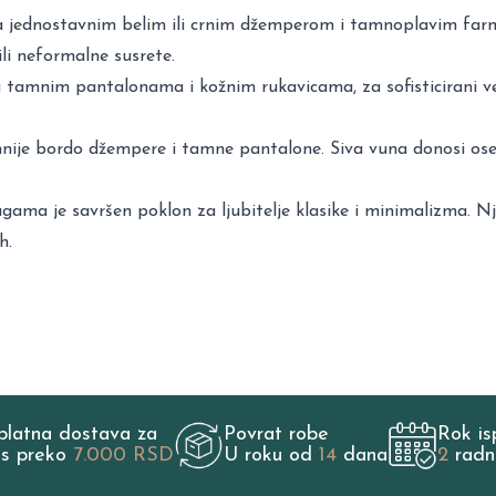
a jednostavnim belim ili crnim džemperom i tamnoplavim farm
li neformalne susrete.
sa tamnim pantalonama i kožnim rukavicama, za sofisticirani več
tamnije bordo džempere i tamne pantalone. Siva vuna donosi oseć
ama je savršen poklon za ljubitelje klasike i minimalizma. Nj
h.
platna dostava za
Povrat robe
Rok is
os preko
7.000 RSD
U roku od
14
dana
2
radn