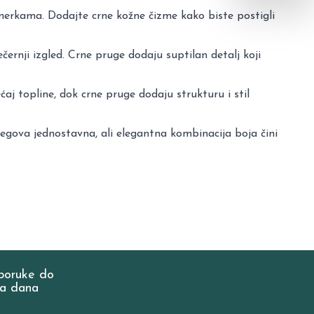
erkama. Dodajte crne kožne čizme kako biste postigli
ernji izgled. Crne pruge dodaju suptilan detalj koji
aj topline, dok crne pruge dodaju strukturu i stil
egova jednostavna, ali elegantna kombinacija boja čini
poruke do
a dana