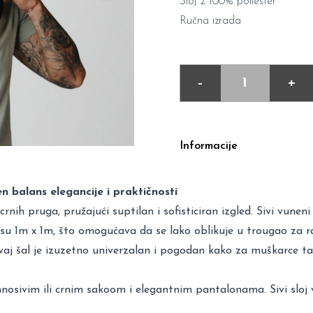
Sloj 2 100% poliester
Ručna izrada
-
+
Informacije
 balans elegancije i praktičnosti
nih pruga, pružajući suptilan i sofisticiran izgled. Sivi vuneni
su 1m x 1m, što omogućava da se lako oblikuje u trougao za raz
vaj šal je izuzetno univerzalan i pogodan kako za muškarce ta
osivim ili crnim sakoom i elegantnim pantalonama. Sivi sloj v