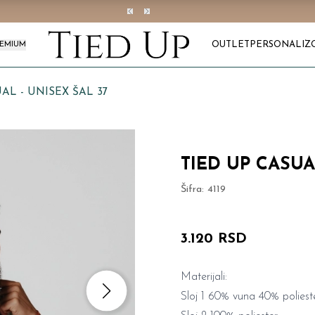
OUTLET
PERSONALIZ
REMIUM
AL - UNISEX ŠAL 37
TIED UP CASUA
Šifra:
4119
3.120 RSD
Materijali:
Sloj 1 60% vuna 40% poliest