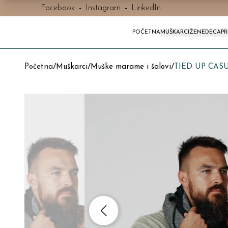
Facebook
-
Instagram
-
LinkedIn
POČETNA
MUŠKARCI
ŽENE
DECA
P
Početna
/
Muškarci
/
Muške marame i šalovi
/
TIED UP CASU