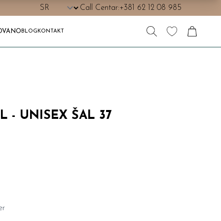
Call Centar:
+381 62 12 08 985
OVANO
BLOG
KONTAKT
L - UNISEX ŠAL 37
er