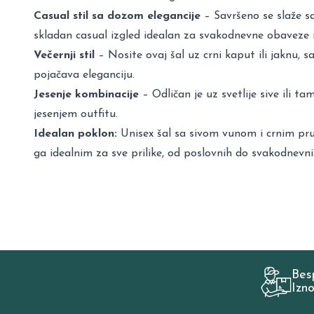
Casual stil sa dozom elegancije
– Savršeno se slaže s
skladan casual izgled idealan za svakodnevne obaveze i
Večernji stil
– Nosite ovaj šal uz crni kaput ili jaknu, 
pojačava eleganciju.
Jesenje kombinacije
– Odličan je uz svetlije sive ili 
jesenjem outfitu.
Idealan poklon:
Unisex šal sa sivom vunom i crnim prug
ga idealnim za sve prilike, od poslovnih do svakodnevni
Bes
Izn