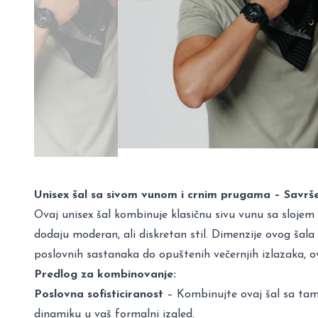
Unisex šal sa sivom vunom i crnim prugama – Savršen
Ovaj unisex šal kombinuje klasičnu sivu vunu sa slojem cr
dodaju moderan, ali diskretan stil. Dimenzije ovog šala 
poslovnih sastanaka do opuštenih večernjih izlazaka, o
Predlog za kombinovanje:
Poslovna sofisticiranost
– Kombinujte ovaj šal sa tamn
dinamiku u vaš formalni izgled.