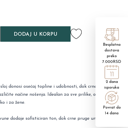
DODAJ U KORPU
Besplatna
dostava
preko
7.000RSD
2 dana
 sloj donosi osećaj topline i udobnosti, dok crne pruge
isporuka
ličite načine nošenja. Idealan za sve prilike, od
ko i za žene.
Povrat do
14 dana
une dodaje sofisticiran ton, dok crne pruge unose