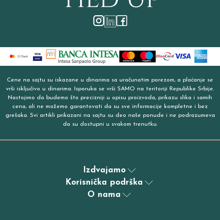
Cene na sajtu su iskazane u dinarima sa uračunatim porezom, a plaćanje se
vrši isključivo u dinarima. Isporuka se vrši SAMO na teritoriji Republike Srbije.
Nastojimo da budemo što precizniji u opisu proizvoda, prikazu slika i samih
cena, ali ne možemo garantovati da su sve informacije kompletne i bez
grešaka. Svi artikli prikazani na sajtu su deo naše ponude i ne podrazumeva
da su dostupni u svakom trenutku.
Izdvajamo
Korisnička podrška
O nama