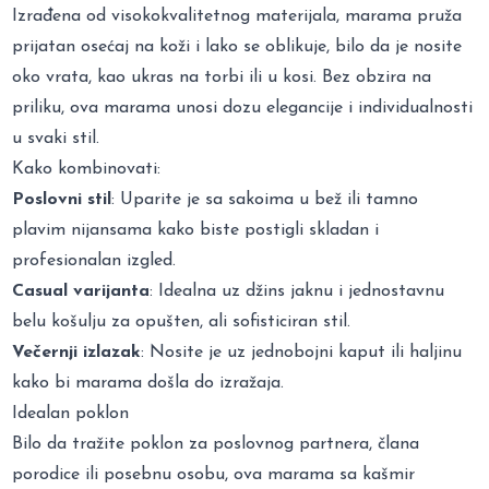
Izrađena od visokokvalitetnog materijala, marama pruža
prijatan osećaj na koži i lako se oblikuje, bilo da je nosite
oko vrata, kao ukras na torbi ili u kosi. Bez obzira na
priliku, ova marama unosi dozu elegancije i individualnosti
u svaki stil.
Kako kombinovati:
Poslovni stil
: Uparite je sa sakoima u bež ili tamno
plavim nijansama kako biste postigli skladan i
profesionalan izgled.
Casual varijanta
: Idealna uz džins jaknu i jednostavnu
belu košulju za opušten, ali sofisticiran stil.
Večernji izlazak
: Nosite je uz jednobojni kaput ili haljinu
kako bi marama došla do izražaja.
Idealan poklon
Bilo da tražite poklon za poslovnog partnera, člana
porodice ili posebnu osobu, ova marama sa kašmir