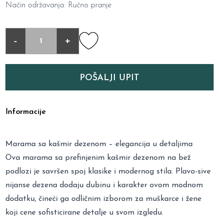
Način održavanja: Ručno pranje
-
+
POŠALJI UPIT
Informacije
Marama sa kašmir dezenom – elegancija u detaljima
Ova marama sa prefinjenim kašmir dezenom na bež
podlozi je savršen spoj klasike i modernog stila. Plavo-sive
nijanse dezena dodaju dubinu i karakter ovom modnom
dodatku, čineći ga odličnim izborom za muškarce i žene
koji cene sofisticirane detalje u svom izgledu.