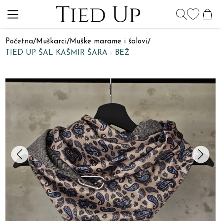
Početna
/
Muškarci
/
Muške marame i šalovi
/
TIED UP ŠAL KAŠMIR ŠARA - BEŽ