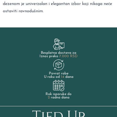
dezenom je univerzalan i elegantan izbor koji nikoga neće
ostaviti ravnodušnim.
Besplatna dostava za
Iznos preko
7.000 RSD
Povrat robe
U roku od
14
dana
Rok isporuke do
2
radna dana