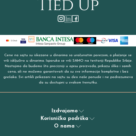
Cene na sajtu su iskazane u dinarima sa uračunatim porezom, a plaćanje se
vrši isključivo u dinarima. Isporuka se vrši SAMO na teritoriji Republike Srbije.
Nastojimo da budemo što precizniji u opisu proizvoda, prikazu slika i samih
cena, ali ne možemo garantovati da su sve informacije kompletne i bez
grešaka. Svi artikli prikazani na sajtu su deo naše ponude i ne podrazumeva
da su dostupni u svakom trenutku.
Izdvajamo
Korisnička podrška
O nama