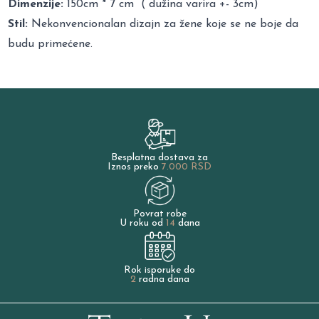
Dimenzije:
150cm * 7 cm ( dužina varira +- 3cm)
Stil:
Nekonvencionalan dizajn za žene koje se ne boje da
budu primećene.
Besplatna dostava za
Iznos preko
7.000 RSD
Povrat robe
U roku od
14
dana
Rok isporuke do
2
radna dana