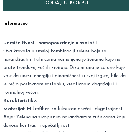
DODAJ U KORPU
Informacije
Unesite živost i samopouzdanje u svoj stil.
Ova kravata u smeloj kombinaciji zelene boje sa
narandžastim tufnicama namenjena je ženama koje ne
prate trendove, već ih kreiraju. Dizajnirana je za one koje
vole da unesu energiju i dinamičnost u svoj izgled, bilo da
je reč o poslovnom sastanku, kreativnom događaju ili
formalnoj večeri.
Karakteristike:
Materijal:
Mikrofiber, za luksuzan osećaj i dugotrajnost.
Boja:
Zelena sa živopisnim narandžastim tufnicama koje
donose kontrast i upečatljivost.