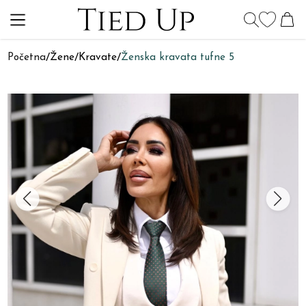
Početna
/
Žene
/
Kravate
/
Ženska kravata tufne 5