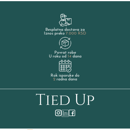
Besplatna dostava za
Iznos preko
7.000 RSD
Povrat robe
U roku od
14
dana
Rok isporuke do
2
radna dana