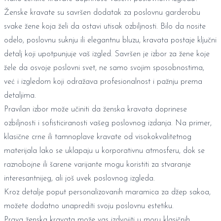
Ženske kravate su savršen dodatak za poslovnu garderobu
svake žene koja želi da ostavi utisak ozbiljnosti. Bilo da nosite
odelo, poslovnu suknju ili elegantnu bluzu, kravata postaje ključni
detalj koji upotpunjuje vaš izgled. Savršen je izbor za žene koje
žele da osvoje poslovni svet, ne samo svojim sposobnostima,
već i izgledom koji odražava profesionalnost i pažnju prema
detaljima.
Pravilan izbor može učiniti da ženska kravata doprinese
ozbiljnosti i sofisticiranosti vašeg poslovnog izdanja. Na primer,
klasične crne ili tamnoplave kravate od visokokvalitetnog
materijala lako se uklapaju u korporativnu atmosferu, dok se
raznobojne ili šarene varijante mogu koristiti za stvaranje
interesantnijeg, ali još uvek poslovnog izgleda.
Kroz detalje poput
personalizovanih maramica za džep sakoa
,
možete dodatno unaprediti svoju poslovnu estetiku.
Prava ženska kravata može vas izdvojiti u moru klasičnih