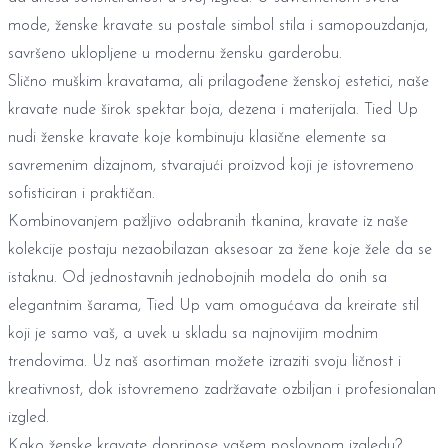
mode, ženske kravate su postale simbol stila i samopouzdanja,
savršeno uklopljene u modernu žensku garderobu.
Slično
muškim kravatama
, ali prilagođene ženskoj estetici, naše
kravate nude širok spektar boja, dezena i materijala. Tied Up
nudi ženske kravate koje kombinuju klasične elemente sa
savremenim dizajnom, stvarajući proizvod koji je istovremeno
sofisticiran i praktičan.
Kombinovanjem pažljivo odabranih tkanina, kravate iz naše
kolekcije postaju nezaobilazan aksesoar za žene koje žele da se
istaknu. Od jednostavnih jednobojnih modela do onih sa
elegantnim šarama, Tied Up vam omogućava da kreirate stil
koji je samo vaš, a uvek u skladu sa najnovijim modnim
trendovima. Uz naš asortiman možete izraziti svoju ličnost i
kreativnost, dok istovremeno zadržavate ozbiljan i profesionalan
izgled.
Kako ženske kravate doprinose vašem poslovnom izgledu?